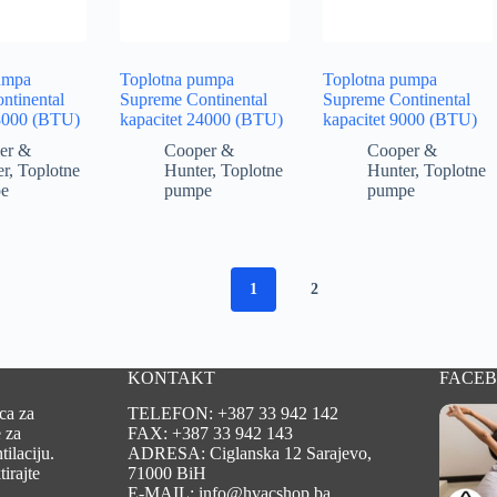
umpa
Toplotna pumpa
Toplotna pumpa
ntinental
Supreme Continental
Supreme Continental
18000 (BTU)
kapacitet 24000 (BTU)
kapacitet 9000 (BTU)
er &
Cooper &
Cooper &
er
,
Toplotne
Hunter
,
Toplotne
Hunter
,
Toplotne
e
pumpe
pumpe
1
2
KONTAKT
FACE
ca za
TELEFON: +387 33 942 142
 za
FAX: +387 33 942 143
tilaciju.
ADRESA: Ciglanska 12 Sarajevo,
irajte
71000 BiH
E-MAIL: info@hvacshop.ba