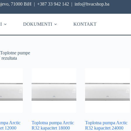
ajevo, 71000 BiH
|
+387 33 942 142
|
info@hvacshop.ba
I
DOKUMENTI
KONTAKT
Toplotne pumpe
 rezultata
umpa Arctic
Toplotna pumpa Arctic
Toplotna pumpa Arctic
tet 12000
R32 kapacitet 18000
R32 kapacitet 24000