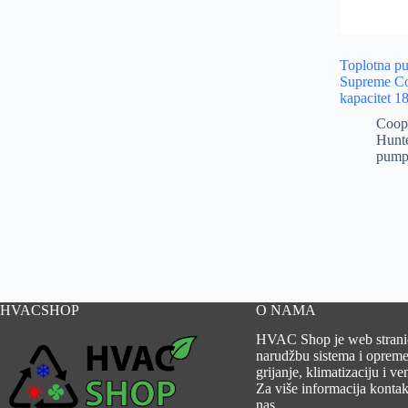
Toplotna p
Supreme Co
kapacitet 
Coop
Hunt
pump
HVACSHOP
O NAMA
HVAC Shop je web strani
narudžbu sistema i opreme
grijanje, klimatizaciju i ven
Za više informacija kontakt
nas.