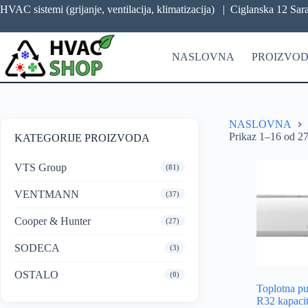
HVAC sistemi (grijanje, ventilacija, klimatizacija) |
Ciglanska 12 Sar
NASLOVNA
PROIZVOD
NASLOVNA
Prikaz 1–16 od 27
KATEGORIJE PROIZVODA
VTS Group
(81)
VENTMANN
(37)
Cooper & Hunter
(27)
SODECA
(3)
OSTALO
(0)
Toplotna p
R32 kapaci