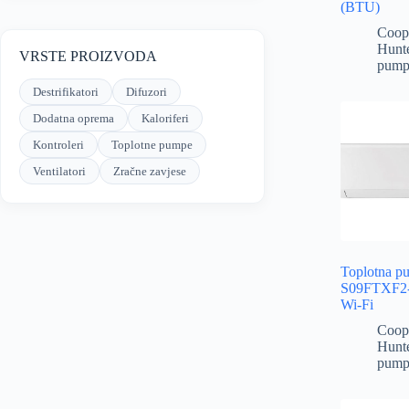
(BTU)
Coop
Hunt
VRSTE PROIZVODA
pump
Destrifikatori
Difuzori
Dodatna oprema
Kaloriferi
Kontroleri
Toplotne pumpe
Ventilatori
Zračne zavjese
Toplotna 
S09FTXF2
Wi-Fi
Coop
Hunt
pump