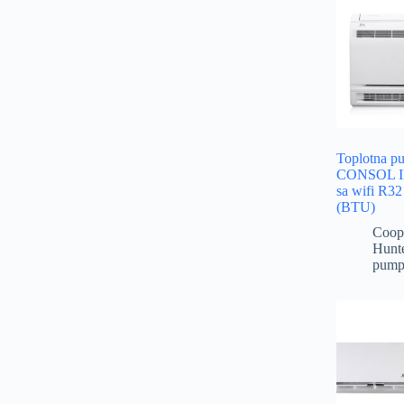
Toplotna p
CONSOL 
sa wifi R3
(BTU)
Coop
Hunt
pump