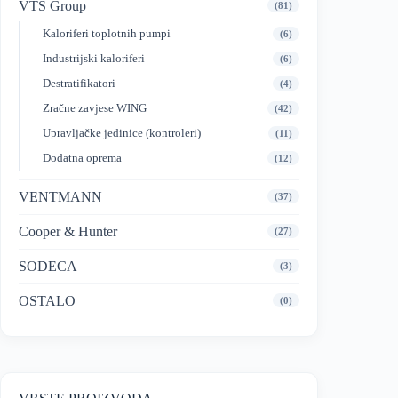
VTS Group
(81)
Kaloriferi toplotnih pumpi
(6)
Industrijski kaloriferi
(6)
Destratifikatori
(4)
Zračne zavjese WING
(42)
Upravljačke jedinice (kontroleri)
(11)
Dodatna oprema
(12)
VENTMANN
(37)
Cooper & Hunter
(27)
SODECA
(3)
OSTALO
(0)