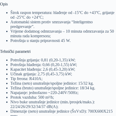
Opis
Širok raspon temperatura: hlađenje od -15°C do +43°C, grijanje
od -25°C do +24°C;
Automatski sistem protiv smrzavanja “Inteligentno
predgrevanje”.
Vrijeme dodatnog odmrzavanja – 10 minuta odmrzavanja za 50
minuta rada kompresora;
Potrošnja u stanju pripravnosti 45 W.
Tehnički parametri
Potrošnja grijanja: 0,81 (0,20-1,35) kW;
Potrošnja hlađenja: 0,66 (0,20-1,55) kW;
Kapacitet hlađenja: 2,6 (0,45-3,20) kW;
Učinak grijanja: 2,75 (0,45-3,75) kW;
Tip freona: R410A;
Težina (neto) unutrašnje/spoljne jedinice: 15/32 kg.
Težina (bruto) unutrašnje/spoljne jedinice: 18/34 kg.
Napajanje: jednofazno ~220-240V/50Hz;
Protok vazduha: 500 m³/h;
Nivo buke unutrašnje jedinice (min./prosjek/maks.):
22/24/26/29/32/34/37 dB(A);
Dimenzije (neto) unutrašnje jedinice (ŠxVxD): 700X600X215
mm;