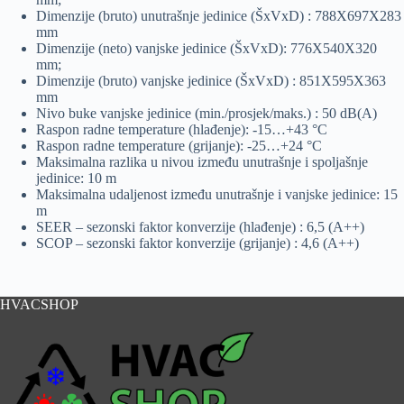
Dimenzije (bruto) unutrašnje jedinice (ŠxVxD) : 788X697X283
mm
Dimenzije (neto) vanjske jedinice (ŠxVxD): 776X540X320
mm;
Dimenzije (bruto) vanjske jedinice (ŠxVxD) : 851X595X363
mm
Nivo buke vanjske jedinice (min./prosjek/maks.) : 50 dB(A)
Raspon radne temperature (hlađenje): -15…+43 °C
Raspon radne temperature (grijanje): -25…+24 °C
Maksimalna razlika u nivou između unutrašnje i spoljašnje
jedinice: 10 m
Maksimalna udaljenost između unutrašnje i vanjske jedinice: 15
m
SEER – sezonski faktor konverzije (hlađenje) : 6,5 (A++)
SCOP – sezonski faktor konverzije (grijanje) : 4,6 (A++)
HVACSHOP