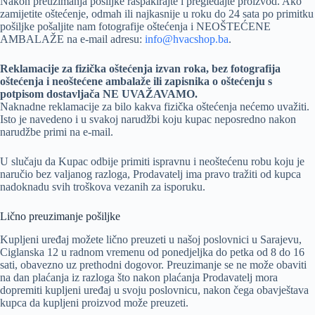
Nakon preuzimanja pošiljke raspakirajte i pregledajte proizvod. Ako
zamijetite oštećenje, odmah ili najkasnije u roku do 24 sata po primitku
pošiljke pošaljite nam fotografije oštećenja i NEOŠTEĆENE
AMBALAŽE na e-mail adresu:
info@hvacshop.ba
.
Reklamacije za fizička oštećenja izvan roka, bez fotografija
oštećenja i neoštećene ambalaže ili zapisnika o oštećenju s
potpisom dostavljača NE UVAŽAVAMO.
Naknadne reklamacije za bilo kakva fizička oštećenja nećemo uvažiti.
Isto je navedeno i u svakoj narudžbi koju kupac neposredno nakon
narudžbe primi na e-mail.
U slučaju da Kupac odbije primiti ispravnu i neoštećenu robu koju je
naručio bez valjanog razloga, Prodavatelj ima pravo tražiti od kupca
nadoknadu svih troškova vezanih za isporuku.
Lično preuzimanje pošiljke
Kupljeni uređaj možete lično preuzeti u našoj poslovnici u Sarajevu,
Ciglanska 12 u radnom vremenu od ponedjeljka do petka od 8 do 16
sati, obavezno uz prethodni dogovor. Preuzimanje se ne može obaviti
na dan plaćanja iz razloga što nakon plaćanja Prodavatelj mora
dopremiti kupljeni uređaj u svoju poslovnicu, nakon čega obavještava
kupca da kupljeni proizvod može preuzeti.