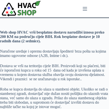
Web shop HVAC vrši besplatnu dostavu narudžbi iznosa preko
200 KM na području cijele BIH. Rok besplatne dostave je 10
radnih dana (2 sedmice).
Naručene uređaje i opremu dostavljaju špediteri/ brza pošta sa kojima
imamo ugovorne odnose (A2B, Intime i dr.).
Dostava se vrši na teritoriju cijele BIH. Proizvodi koji su plaćeni, biti
će isporučeni kupcu u roku od 15 dana od kada je izvršena uplata u
vremenu u kojem dostavna služba obavlja svoju dostavnu djelatnost.
Vikendi i praznici se ne uračunavaju u rok isporuke..
Roba se kupcu dostavlja do ulaza u stambeni objekt. Ukoliko se radi o
stambenoj zgradi, dostavljač nije dužan nositi pošiljku do ulaznih vrata
stana, već samo do ulaza u zgradu. Prilaz do ulaza stambenog objekta
treba biti slobodan, u suprotnom će dostavljač izvršiti dostavu do
najbliže tačke na kojoj je istovar moguć.