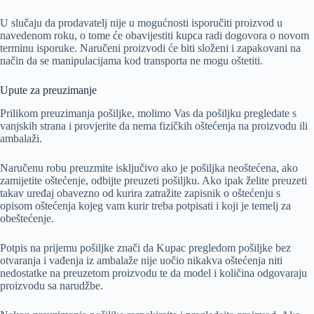
U slučaju da prodavatelj nije u mogućnosti isporučiti proizvod u
navedenom roku, o tome će obavijestiti kupca radi dogovora o novom
terminu isporuke. Naručeni proizvodi će biti složeni i zapakovani na
način da se manipulacijama kod transporta ne mogu oštetiti.
Upute za preuzimanje
Prilikom preuzimanja pošiljke, molimo Vas da pošiljku pregledate s
vanjskih strana i provjerite da nema fizičkih oštećenja na proizvodu ili
ambalaži.
Naručenu robu preuzmite isključivo ako je pošiljka neoštećena, ako
zamijetite oštećenje, odbijte preuzeti pošiljku. Ako ipak želite preuzeti
takav uređaj obavezno od kurira zatražite zapisnik o oštećenju s
opisom oštećenja kojeg vam kurir treba potpisati i koji je temelj za
obeštećenje.
Potpis na prijemu pošiljke znači da Kupac pregledom pošiljke bez
otvaranja i vađenja iz ambalaže nije uočio nikakva oštećenja niti
nedostatke na preuzetom proizvodu te da model i količina odgovaraju
proizvodu sa narudžbe.