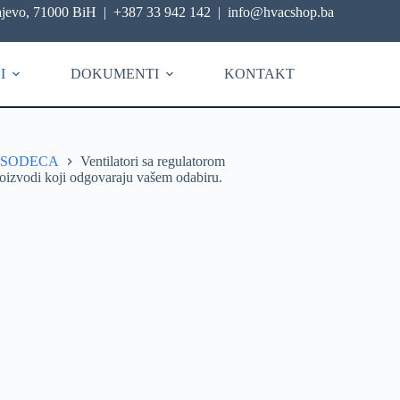
ajevo, 71000 BiH
|
+387 33 942 142
|
info@hvacshop.ba
I
DOKUMENTI
KONTAKT
SODECA
Ventilatori sa regulatorom
oizvodi koji odgovaraju vašem odabiru.