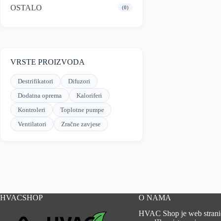
OSTALO
(0)
VRSTE PROIZVODA
Destrifikatori
Difuzori
Dodatna oprema
Kaloriferi
Kontroleri
Toplotne pumpe
Ventilatori
Zračne zavjese
HVACSHOP
O NAMA
HVAC Shop je web strani