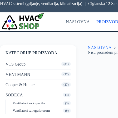
HVAC sistemi (grijanje, ventilacija, klimatizacija) |
Ciglanska 12 Sar
NASLOVNA
PROIZVOD
NASLOVNA
Nisu pronađeni pr
KATEGORIJE PROIZVODA
VTS Group
(81)
VENTMANN
(37)
Cooper & Hunter
(27)
SODECA
(3)
Ventilatori za kupatilo
(3)
Ventilatori sa regulatorom
(0)