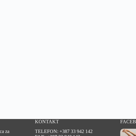
KONTAKT
FACE
ca za
TELEFON: +387 33 942 142