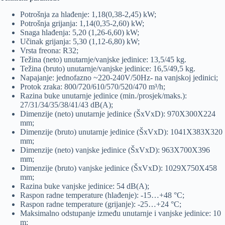
Potrošnja za hlađenje: 1,18(0,38-2,45) kW;
Potrošnja grijanja: 1,14(0,35-2,60) kW;
Snaga hlađenja: 5,20 (1,26-6,60) kW;
Učinak grijanja: 5,30 (1,12-6,80) kW;
Vrsta freona: R32;
Težina (neto) unutarnje/vanjske jedinice: 13,5/45 kg.
Težina (bruto) unutarnje/vanjske jedinice: 16,5/49,5 kg.
Napajanje: jednofazno ~220-240V/50Hz- na vanjskoj jedinici;
Protok zraka: 800/720/610/570/520/470 m³/h;
Razina buke unutarnje jedinice (min./prosjek/maks.):
27/31/34/35/38/41/43 dB(A);
Dimenzije (neto) unutarnje jedinice (ŠxVxD): 970X300X224
mm;
Dimenzije (bruto) unutarnje jedinice (ŠxVxD): 1041X383X320
mm;
Dimenzije (neto) vanjske jedinice (ŠxVxD): 963X700X396
mm;
Dimenzije (bruto) vanjske jedinice (ŠxVxD): 1029X750X458
mm;
Razina buke vanjske jedinice: 54 dB(A);
Raspon radne temperature (hlađenje): -15…+48 °C;
Raspon radne temperature (grijanje): -25…+24 °C;
Maksimalno odstupanje između unutarnje i vanjske jedinice: 10
m;