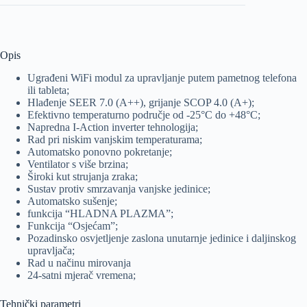
Opis
Ugrađeni WiFi modul za upravljanje putem pametnog telefona
ili tableta;
Hlađenje SEER 7.0 (A++), grijanje SCOP 4.0 (A+);
Efektivno temperaturno područje od -25°C do +48°C;
Napredna I-Action inverter tehnologija;
Rad pri niskim vanjskim temperaturama;
Automatsko ponovno pokretanje;
Ventilator s više brzina;
Široki kut strujanja zraka;
Sustav protiv smrzavanja vanjske jedinice;
Automatsko sušenje;
funkcija “HLADNA PLAZMA”;
Funkcija “Osjećam”;
Pozadinsko osvjetljenje zaslona unutarnje jedinice i daljinskog
upravljača;
Rad u načinu mirovanja
24-satni mjerač vremena;
Tehnički parametri