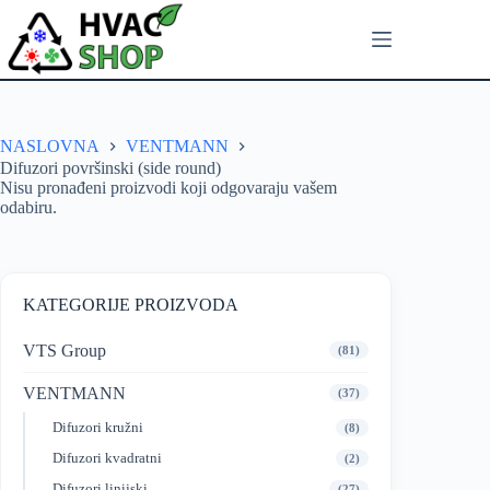
NASLOVNA
VENTMANN
Difuzori površinski (side round)
Nisu pronađeni proizvodi koji odgovaraju vašem
odabiru.
KATEGORIJE PROIZVODA
VTS Group
(81)
VENTMANN
(37)
Difuzori kružni
(8)
Difuzori kvadratni
(2)
Difuzori linijski
(27)