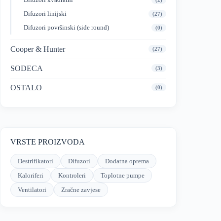
(2)
Difuzori linijski
(27)
Difuzori površinski (side round)
(0)
Cooper & Hunter
(27)
SODECA
(3)
OSTALO
(0)
VRSTE PROIZVODA
Destrifikatori
Difuzori
Dodatna oprema
Kaloriferi
Kontroleri
Toplotne pumpe
Ventilatori
Zračne zavjese