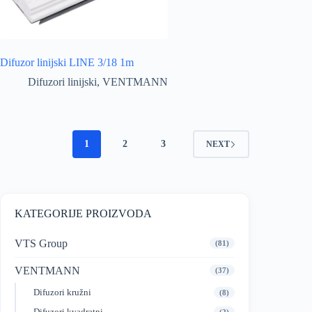
Difuzor linijski LINE 3/18 1m
Difuzori linijski
,
VENTMANN
1
2
3
NEXT
KATEGORIJE PROIZVODA
VTS Group
(81)
VENTMANN
(37)
Difuzori kružni
(8)
Difuzori kvadratni