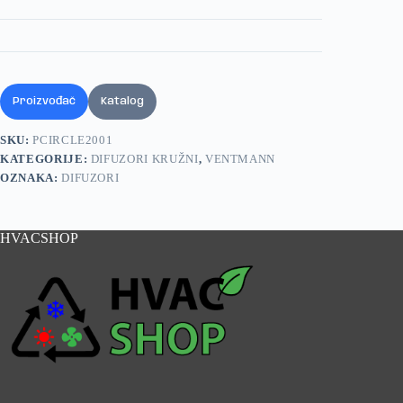
Proizvođač
Katalog
SKU:
PCIRCLE2001
KATEGORIJE:
DIFUZORI KRUŽNI
,
VENTMANN
OZNAKA:
DIFUZORI
HVACSHOP