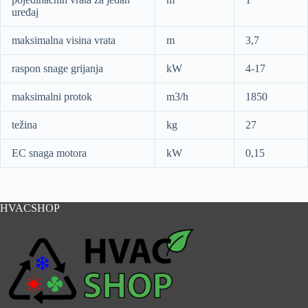
uređaj
maksimalna visina vrata
m
3,7
raspon snage grijanja
kW
4-17
maksimalni protok
m3/h
1850
težina
kg
27
EC snaga motora
kW
0,15
HVACSHOP