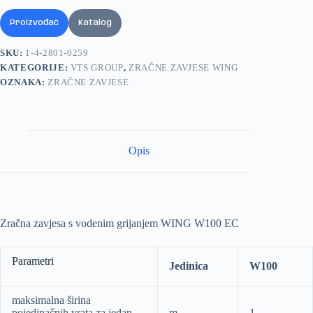
Proizvođač
Katalog
SKU:
1-4-2801-0259
KATEGORIJE:
VTS GROUP
,
ZRAČNE ZAVJESE WING
OZNAKA:
ZRAČNE ZAVJESE
Opis
Zračna zavjesa s vodenim grijanjem WING W100 EC
Parametri
Jedinica
W100
maksimalna širina
pojedinačnih vrata za jedan
m
1