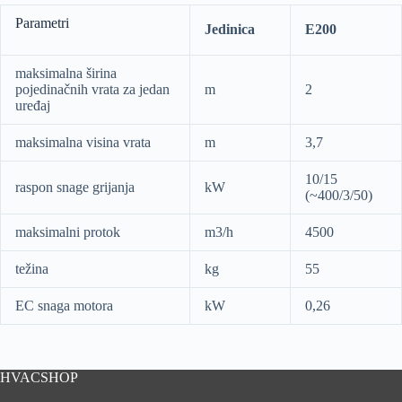
Parametri
Jedinica
E200
maksimalna širina
pojedinačnih vrata za jedan
m
2
uređaj
maksimalna visina vrata
m
3,7
10/15
raspon snage grijanja
kW
(~400/3/50)
maksimalni protok
m3/h
4500
težina
kg
55
EC snaga motora
kW
0,26
HVACSHOP