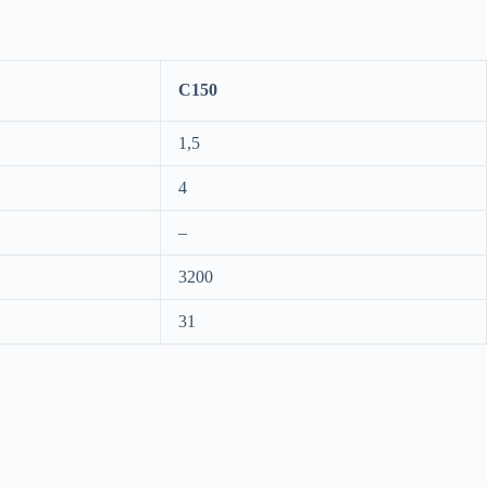
C150
1,5
4
–
3200
31