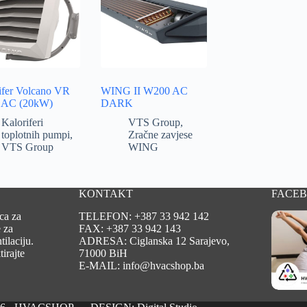
ifer Volcano VR
WING II W200 AC
 AC (20kW)
DARK
Kaloriferi
VTS Group
,
toplotnih pumpi
,
Zračne zavjese
VTS Group
WING
KONTAKT
FACE
ca za
TELEFON: +387 33 942 142
 za
FAX: +387 33 942 143
tilaciju.
ADRESA: Ciglanska 12 Sarajevo,
irajte
71000 BiH
E-MAIL: info@hvacshop.ba