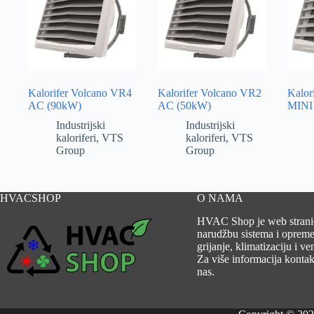
Kalorifer Volcano VR4
Kalorifer Volcano VR2
Kalor
AC (90kW)
AC (50kW)
MINI
Industrijski
Industrijski
kaloriferi
,
VTS
kaloriferi
,
VTS
Group
Group
HVACSHOP
O NAMA
HVAC Shop je web strani
narudžbu sistema i opreme
grijanje, klimatizaciju i ven
Za više informacija kontakt
nas.