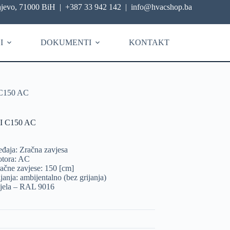
ajevo, 71000 BiH
|
+387 33 942 142
|
info@hvacshop.ba
I
DOKUMENTI
KONTAKT
C150 AC
I C150 AC
eđaja: Zračna zavjesa
otora: AC
račne zavjese: 150 [cm]
ijanja: ambijentalno (bez grijanja)
ijela – RAL 9016