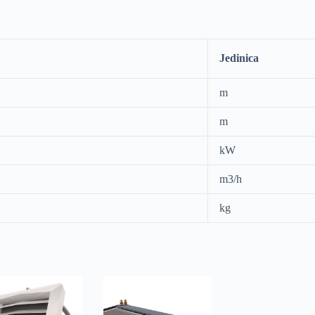
Jedinica
m
m
kW
m3/h
kg