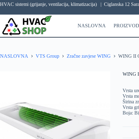
HVAC sistemi (grijanje, ventilacija, klimatizacija) |
Ciglanska 12 Sar
NASLOVNA
PROIZVOD
NASLOVNA
VTS Group
Zračne zavjese WING
WING II 
WING I
Vrsta ur
Vrsta m
Širina z
Vrsta gr
Boja: B