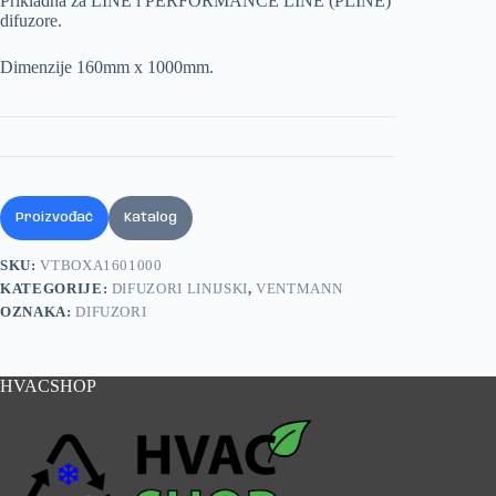
Prikladna za LINE i PERFORMANCE LINE (PLINE)
difuzore.
Dimenzije 160mm x 1000mm.
Proizvođač
Katalog
SKU:
VTBOXA1601000
KATEGORIJE:
DIFUZORI LINIJSKI
,
VENTMANN
OZNAKA:
DIFUZORI
HVACSHOP