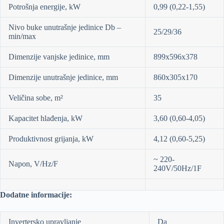
Potrošnja energije, kW
0,99 (0,22-1,55)
Nivo buke unutrašnje jedinice Db –
25/29/36
min/max
Dimenzije vanjske jedinice, mm
899x596x378
Dimenzije unutrašnje jedinice, mm
860x305x170
Veličina sobe, m²
35
Kapacitet hlađenja, kW
3,60 (0,60-4,05)
Produktivnost grijanja, kW
4,12 (0,60-5,25)
~ 220-
Napon, V/Hz/F
240V/50Hz/1F
Dodatne informacije:
Invertersko upravljanje
Da