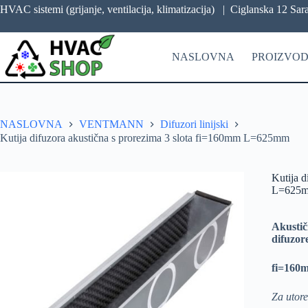
HVAC sistemi (grijanje, ventilacija, klimatizacija) |
Ciglanska 12 Sar
NASLOVNA
PROIZVOD
NASLOVNA
VENTMANN
Difuzori linijski
Kutija difuzora akustična s prorezima 3 slota fi=160mm L=625mm
Kutija d
L=625
Akustič
difuzore
fi=16
Za utor