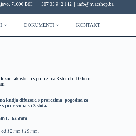
ajevo, 71000 BiH
|
+387 33 942 142
|
info@hvacshop.ba
I
DOKUMENTI
KONTAKT
ifuzora akustična s prorezima 3 slota fi=160mm
mm
na kutija difuzora s prorezima, pogodna za
 s prorezima sa 3 slota.
0mm L=625mm
e od 12 mm i 18 mm.