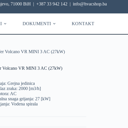
ajevo, 71000 BiH
|
+387 33 942 142
|
info@hvacshop.ba
I
DOKUMENTI
KONTAKT
fer Volcano VR MINI 3 AC (27kW)
er Volcano VR MINI 3 AC (27kW)
aja: Grejna jedinica
laz zraka: 2000 [m3/h]
otora: AC
lna snaga grijanja: 27 [kW]
ijanja: Vodena spirala