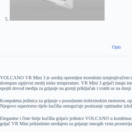
Opis
VOLCANO VR Mini 3 je uređaj opremljen trorednim izmjenjivačem topl
dostupan ogrjevni medij niske temperature. VR Mini 3 grijači imaju is
spojiti dovod medija za grijanje na gornji priključak i vratiti se na donj
Kompaktna jedinica za grijanje s pouzdanim trobrzinskim motorom, o
Njegovo superiorno tijelo kućišta omogućuje postizanje optimalne izlož
Elegantne i čiste linije kućišta grijaće jedinice VOLCANO u kombinaci
grijač VR Mini prikladnim uređajem za grijanje mnogih vrsta prostorija