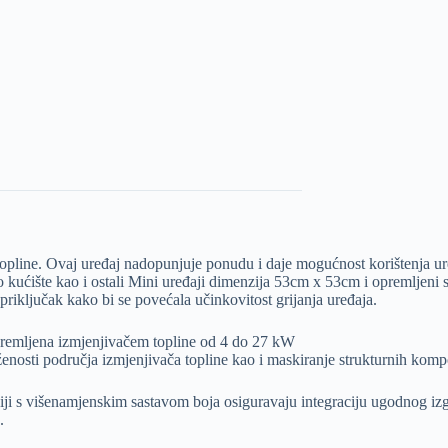
ine. Ovaj uređaj nadopunjuje ponudu i daje mogućnost korištenja ure
to kućište kao i ostali Mini uređaji dimenzija 53cm x 53cm i opremljen
i priključak kako bi se povećala učinkovitost grijanja uređaja.
premljena izmjenjivačem topline od 4 do 27 kW
enosti područja izmjenjivača topline kao i maskiranje strukturnih komp
ji s višenamjenskim sastavom boja osiguravaju integraciju ugodnog izgl
.