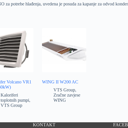
O za potrebe hlađenja, uvedena je posuda za kapanje za odvod konden
ifer Volcano VR1
WING II W200 AC
30kW)
VTS Group
,
Kaloriferi
Zračne zavjese
toplotnih pumpi
,
WING
VTS Group
KONTAKT
FACE