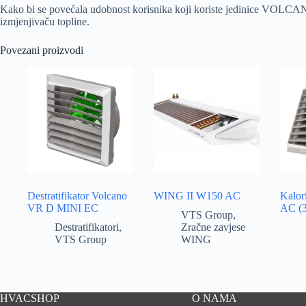
Kako bi se povećala udobnost korisnika koji koriste jedinice VOLCAN
izmjenjivaču topline.
Povezani proizvodi
Destratifikator Volcano
WING II W150 AC
Kalor
VR D MINI EC
AC (
VTS Group
,
Destratifikatori
,
Zračne zavjese
VTS Group
WING
HVACSHOP
O NAMA