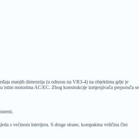
đaja manjih dimenzija (u odnosu na VR3-4) na objektima gdje je
i su istim motorima AC/EC. Zbog konstrukcije izmjenjivača preporuča se
onenti.
eda s većinom interijera. S druge strane, kompaktna veličina čini