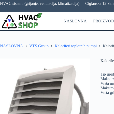
HVAC sistemi (grijanje, ventilacija, klimatizacija) |
Ciglanska 12 Sar
NASLOVNA
PROIZVOD
NASLOVNA
VTS Group
Kaloriferi toplotnih pumpi
Kalori
Kalorif
Tip uređ
Maks. iz
Vrsta m
Maksima
Vrsta gr